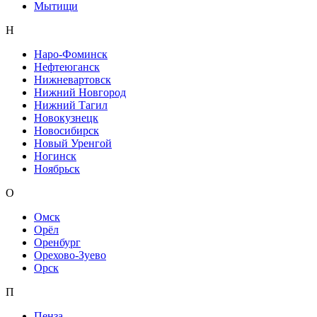
Мытищи
Н
Наро-Фоминск
Нефтеюганск
Нижневартовск
Нижний Новгород
Нижний Тагил
Новокузнецк
Новосибирск
Новый Уренгой
Ногинск
Ноябрьск
О
Омск
Орёл
Оренбург
Орехово-Зуево
Орск
П
Пенза