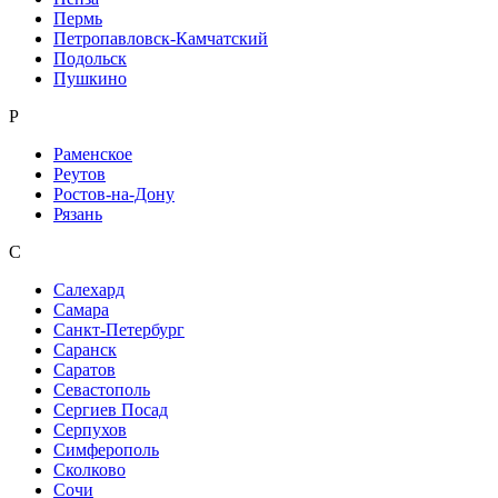
Пермь
Петропавловск-Камчатский
Подольск
Пушкино
Р
Раменское
Реутов
Ростов-на-Дону
Рязань
С
Салехард
Самара
Санкт-Петербург
Саранск
Саратов
Севастополь
Сергиев Посад
Серпухов
Симферополь
Сколково
Сочи