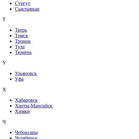
Сургут
Сыктывкар
Т
Тверь
Томск
Троицк
Тула
Тюмень
У
Ульяновск
Уфа
Х
Хабаровск
Ханты-Мансийск
Химки
Ч
Чебоксары
Челябинск