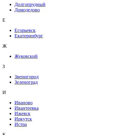
Долгопрудный
Домодедово
Е
Егорьевск
Екатеринбург
Ж
Жуковский
З
Звенигород
Зеленоград
И
Иваново
Ивантеевка
Ижевск
Иркутск
Истра
К