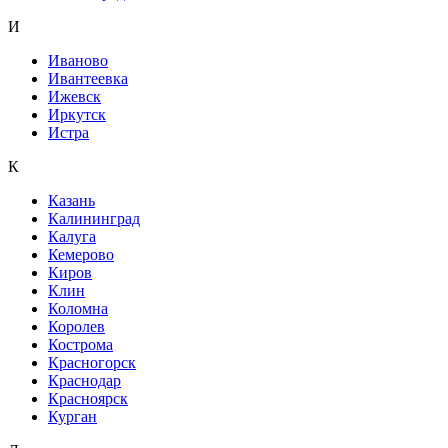
И
Иваново
Ивантеевка
Ижевск
Иркутск
Истра
К
Казань
Калининград
Калуга
Кемерово
Киров
Клин
Коломна
Королев
Кострома
Красногорск
Краснодар
Красноярск
Курган