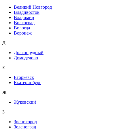
Великий Новгород
Владивосток
Владимир
Волгоград
Вологда
Воронеж
Д
Долгопрудный
Домодедово
Е
Егорьевск
Екатеринбург
Ж
Жуковский
З
Звенигород
Зеленоград