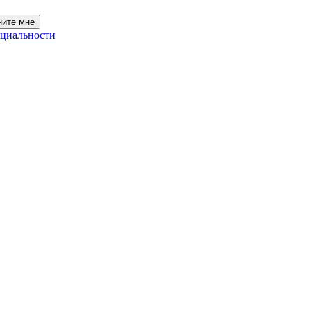
ните мне
циальности