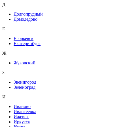
Д
Долгопрудный
Домодедово
Е
Егорьевск
Екатеринбург
Ж
Жуковский
З
Звенигород
Зеленоград
И
Иваново
Ивантеевка
Ижевск
Иркутск
Истра