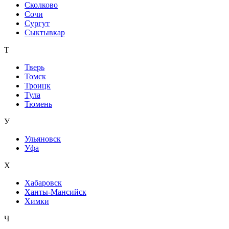
Сколково
Сочи
Сургут
Сыктывкар
Т
Тверь
Томск
Троицк
Тула
Тюмень
У
Ульяновск
Уфа
Х
Хабаровск
Ханты-Мансийск
Химки
Ч