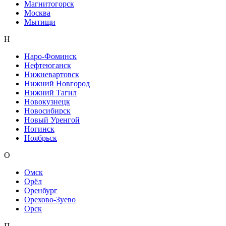
Магнитогорск
Москва
Мытищи
Н
Наро-Фоминск
Нефтеюганск
Нижневартовск
Нижний Новгород
Нижний Тагил
Новокузнецк
Новосибирск
Новый Уренгой
Ногинск
Ноябрьск
О
Омск
Орёл
Оренбург
Орехово-Зуево
Орск
П