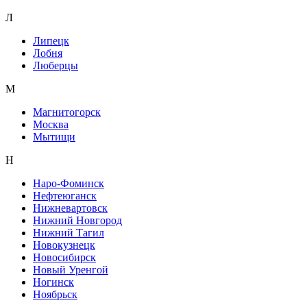
Л
Липецк
Лобня
Люберцы
М
Магнитогорск
Москва
Мытищи
Н
Наро-Фоминск
Нефтеюганск
Нижневартовск
Нижний Новгород
Нижний Тагил
Новокузнецк
Новосибирск
Новый Уренгой
Ногинск
Ноябрьск