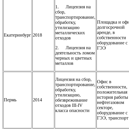
1. Лицензия на
сбор,
транспортирование,
Площадка и офи
обработку,
долгосрочной
утилизацию
аренде, в
металлических
Екатеринбург
2018
собственности
отходов
оборудование с
2. Лицензия на
ГЭЭ
деятельность ломом
черных и цветных
металлов
Лицензия на сбор,
Офис в
транспортирование,
собственности,
обработку,
положительная
утилизацию,
история работы
Пермь
2014
обезвреживание
нефтегазовом
отходов III-IV
секторе,
класса опасности
оборудование с
ГЭЭ, транспорт