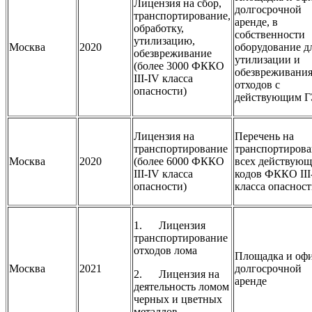
Лицензия на сбор,
долгосрочной
транспортирование,
аренде, в
обработку,
собственности
утилизацию,
Москва
2020
оборудование д
обезвреживание
утилизации и
(более 3000 ФККО
обезвреживани
III-IV класса
отходов с
опасности)
действующим 
Лицензия на
Перечень на
транспортирование
транспортиров
Москва
2020
(более 6000 ФККО
всех действую
III-IV класса
кодов ФККО III
опасности)
класса опаснос
1. Лицензия
транспортирование
отходов лома
Площадка и офи
Москва
2021
долгосрочной
2. Лицензия на
аренде
деятельность ломом
черных и цветных
металлов