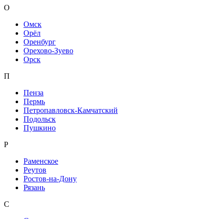
О
Омск
Орёл
Оренбург
Орехово-Зуево
Орск
П
Пенза
Пермь
Петропавловск-Камчатский
Подольск
Пушкино
Р
Раменское
Реутов
Ростов-на-Дону
Рязань
С